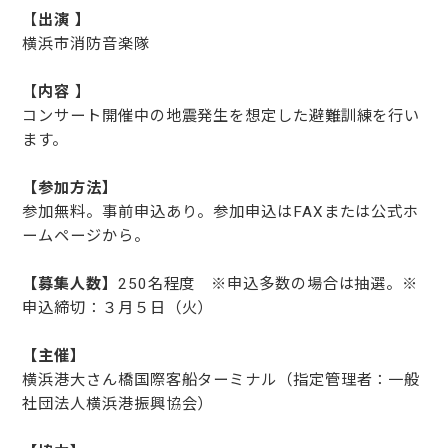
【
出演 】
横浜市消防音楽隊
【
内容
】
コンサート開催中の地震発生を想定した避難訓練を行い
ます。
【参加方法】
参加無料。事前申込あり。参加申込はFAXまたは公式ホ
ームページから。
【募集人数】
250名程度 ※申込多数の場合は抽選。※
申込締切：３月５日（火）
【主催】
横浜港大さん橋国際客船ターミナル（指定管理者：一般
社団法人横浜港振興協会）