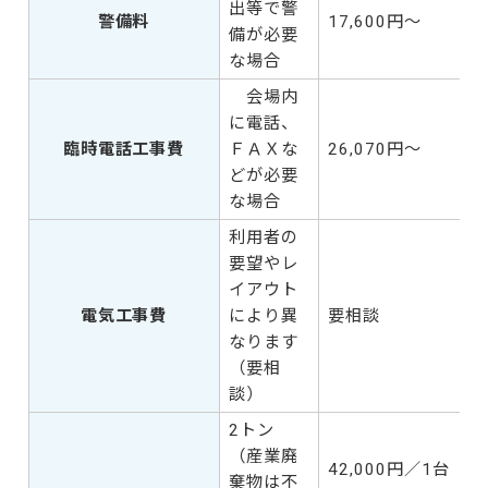
出等で警
警備料
17,600円～
備が必要
な場合
会場内
に電話、
臨時電話工事費
ＦＡＸな
26,070円～
どが必要
な場合
利用者の
要望やレ
イアウト
電気工事費
により異
要相談
なります
（要相
談）
2トン
（産業廃
42,000円／1台
棄物は不