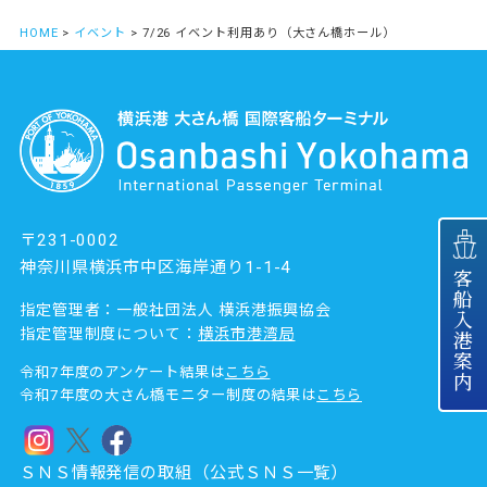
HOME
>
イベント
> 7/26 イベント利用あり（大さん橋ホール）
〒231-0002
神奈川県横浜市中区海岸通り1-1-4
客船入港案内
指定管理者：一般社団法人 横浜港振興協会
指定管理制度について：
横浜市港湾局
令和7年度のアンケート結果は
こちら
令和7年度の大さん橋モニター制度の結果は
こちら
ＳＮＳ情報発信の取組（公式ＳＮＳ一覧）