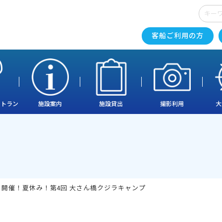
客船ご利用の方
ストラン
施設案内
施設貸出
撮影利用
大
/1開催！夏休み！第4回 大さん橋クジラキャンプ