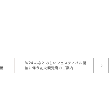
も
8/24 みなとみらいフェスティバル開
ん橋
催に伴う花火観覧席のご案内