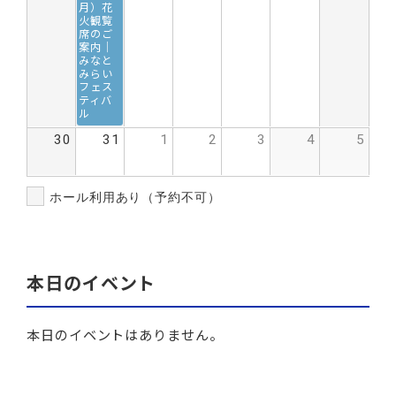
月）花
火観覧
席のご
案内｜
みなと
みらい
フェス
ティバ
ル
30
31
1
2
3
4
5
ホール利用あり（予約不可）
本日のイベント
本日のイベントはありません。